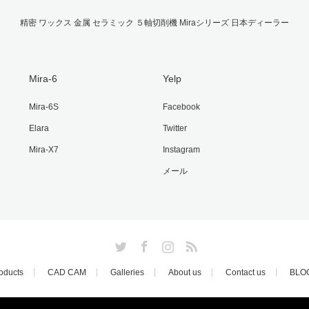
精密 ワックス 金属 セラミック ５軸切削機 Miraシリーズ 日本ディーラー
Mira-6
Yelp
Mira-6S
Facebook
Elara
Twitter
Mira-X7
Instagram
メール
Twitter
Facebook
Instagram
RSS
oducts
CAD CAM
Galleries
About us
Contact us
BLO