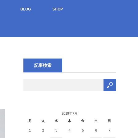
BLOG
SHOP
記事検索
2019年7月
月
火
水
木
金
土
日
1
2
3
4
5
6
7