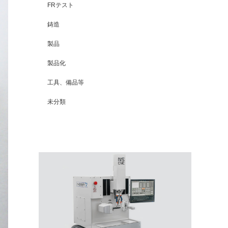
FRテスト
鋳造
製品
製品化
工具、備品等
未分類