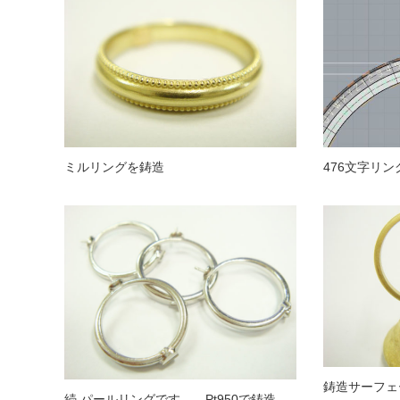
ミルリングを鋳造
476文字リ
鋳造サーフェ
続 パールリングです。 Pt950で鋳造