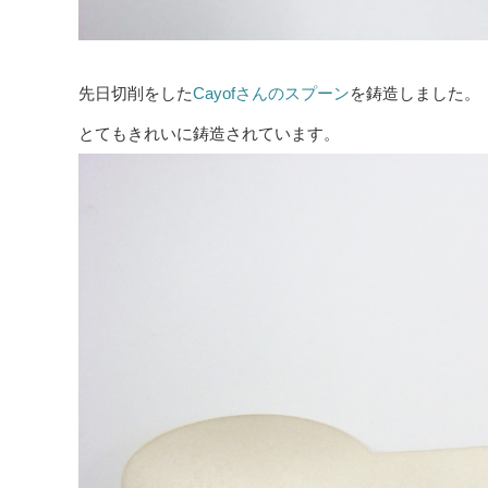
先日切削をした
Cayofさんのスプーン
を鋳造しました。
とてもきれいに鋳造されています。