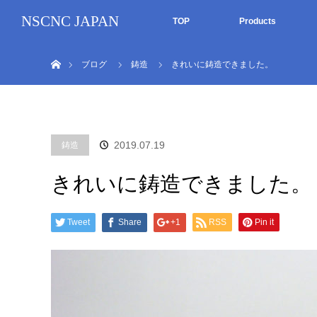
NSCNC JAPAN
TOP
Products
ホーム
ブログ
鋳造
きれいに鋳造できました。
2019.07.19
鋳造
きれいに鋳造できました。
Tweet
Share
+1
RSS
Pin it