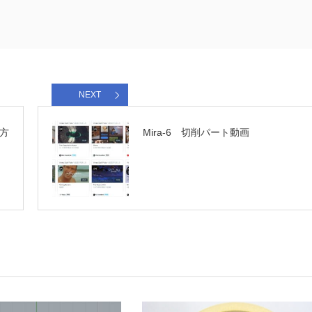
NEXT
方
Mira-6 切削パート動画