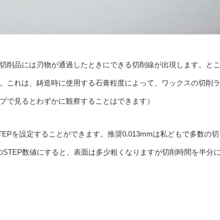
切削品には刃物が通過したときにできる切削線が出現します。と
。これは、鋳造時に使用する石膏粒度によって、ワックスの切削
プで見るとわずかに観察することはできます）
とのSTEPを設定することができます。推奨0.013mmは私どもで多数の切
倍のSTEP数値にすると、表面は多少粗くなりますが切削時間を半分